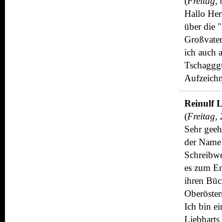
(
Freitag,
Hallo Her
über die 
Großvater
ich auch 
Tschagggu
Aufzeich
Reinulf 
(
Freitag,
Sehr geeh
der Name 
Schreibwe
es zum En
ihren Büc
Oberöster
Ich bin e
Liebharts