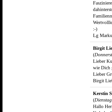
Faszinie
dahinters
Familienn
Wertvolll
:-)
Lg Marku
Birgit Li
(
Donnerst
Lieber Ku
wie Dich 
Lieber G
Birgit Lie
Kerstin 
(
Dienstag
Hallo Her