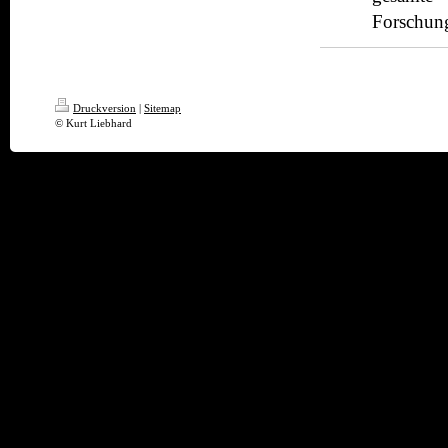
Forschung
Druckversion
|
Sitemap
© Kurt Liebhard