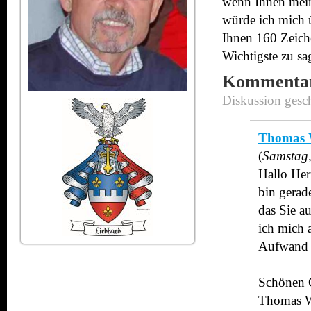
wenn Ihnen mein
würde ich mich ü
Ihnen 160 Zeich
Wichtigste zu sa
Kommenta
Diskussion gesc
Thomas 
(
Samstag,
Hallo Her
bin gerad
das Sie a
ich mich 
Aufwand d
Schönen 
Thomas W