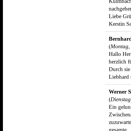
Kulmbache
nachgehen
Liebe Gr
Kerstin S
Bernhard
(
Montag, 
Hallo Her
herzlich f
Durch sie
Liebhard
Werner S
(
Dienstag
Ein gelun
Zwischena
zuzuwarte
gesamte