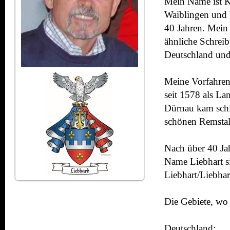
Mein Name ist Ku
Waiblingen und b
40 Jahren. Mein 
ähnliche Schrei
Deutschland und 
Meine Vorfahre
seit 1578 als La
Dürnau
kam schl
schönen
Remsta
Nach über 40 Jah
Name Liebhart si
Liebhart/Liebhar
Die Gebiete, wo
Deutschland: